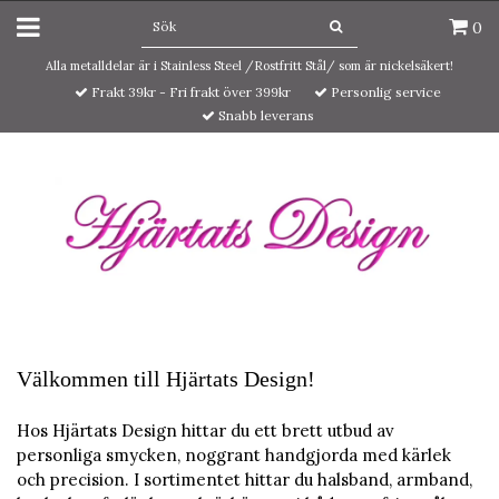
0
Alla metalldelar är i Stainless Steel /Rostfritt Stål/ som är nickelsäkert!
Frakt 39kr - Fri frakt över 399kr
Personlig service
Snabb leverans
Välkommen till Hjärtats Design!
Hos Hjärtats Design hittar du ett brett utbud av
personliga smycken, noggrant handgjorda med kärlek
och precision. I sortimentet hittar du halsband, armband,