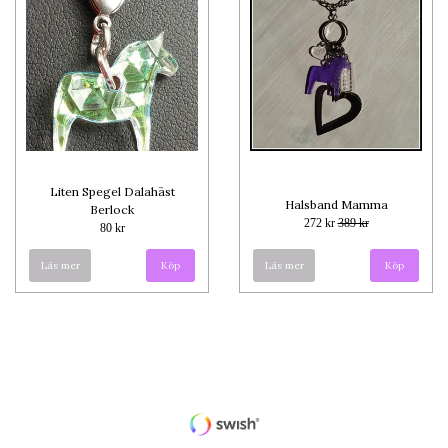
Liten Spegel Dalahäst
Halsband Mamma
Berlock
272 kr
389 kr
80 kr
Läs mer
Köp
Läs mer
Köp