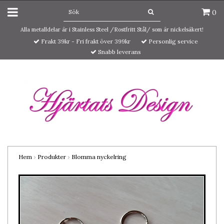
0
Alla metalldelar är i Stainless Steel /Rostfritt Stål/ som är nickelsäkert!
Frakt 39kr - Fri frakt över 399kr
Personlig service
Snabb leverans
Hem
›
Produkter
›
Blomma nyckelring