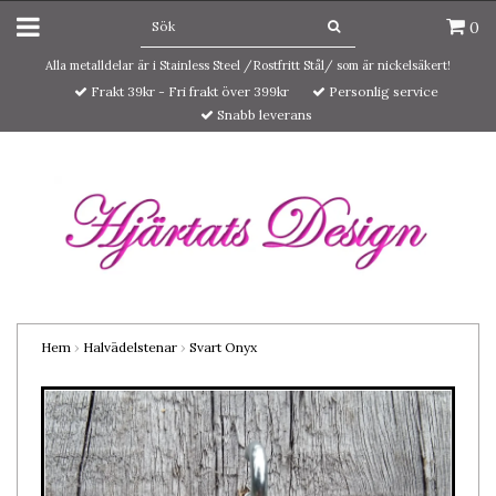
0
Alla metalldelar är i Stainless Steel /Rostfritt Stål/ som är nickelsäkert!
Frakt 39kr - Fri frakt över 399kr
Personlig service
Snabb leverans
Hem
›
Halvädelstenar
›
Svart Onyx